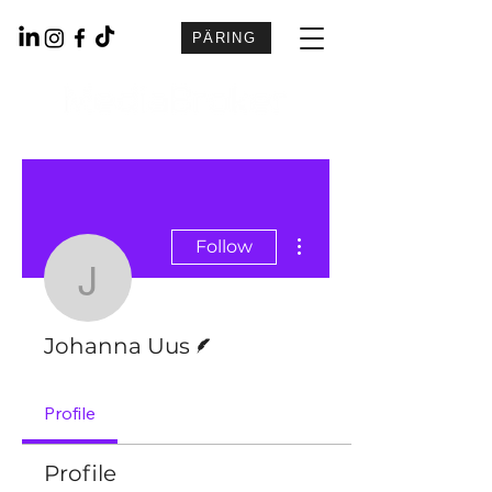
PÄRING
More actions
Follow
Johanna Uus
Writer
Johanna Uus
Profile
Profile