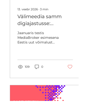
liikluses...
13. veebr 2026
∙
3
min
Välimeedia samm
digiajastusse:
MediaBroker katsetas
Jaanuaris testis
Eestis esimesena
MediaBroker esimesena
Eestis uut võimalust
programmaatilist
välimeedias –
lahendust
programmatic out-of-
home’i (pDOOH)
lahendust. Eesmärk oli
hinnata, kas ja kuidas
109
0
värskelt Eesti
välimeediaturule
toodud lahendus
reaalses kampaaniatöös
toimib.