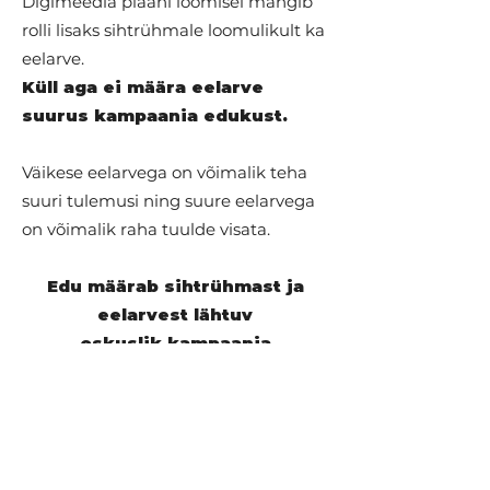
Digimeedia plaani loomisel mängib
rolli lisaks sihtrühmale loomulikult ka
eelarve.
Küll aga ei määra eelarve
suurus kampaania edukust.
Väikese eelarvega on võimalik teha
suuri tulemusi ning suure eelarvega
on võimalik raha tuulde visata.
Edu määrab sihtrühmast ja
eelarvest lähtuv
oskuslik kampaania
planeerimine, seadistamine ja
optimeerimine.
KORREKTNE
TRACKING