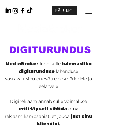
PÄRING
DIGITURUNDUS
MediaBroker
loob sulle
tulemusliku
digiturunduse
lahenduse
vastavalt sinu ettevõtte eesmärkidele ja
eelarvele
Digireklaam annab sulle võimaluse
eriti täpselt sihtida
oma
reklaamikampaaniat, et jõuda
just sinu
kliendini
.