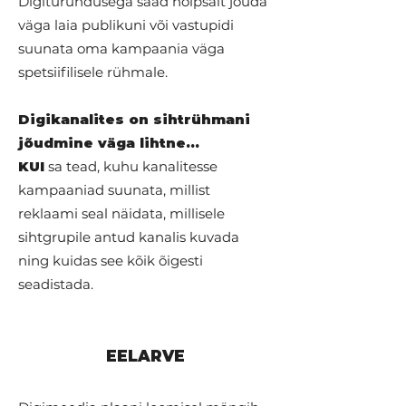
Digiturundusega saad hõlpsalt jõuda
väga laia publikuni või vastupidi
suunata oma kampaania väga
spetsiifilisele rühmale.
Digikanalites on sihtrühmani
jõudmine väga lihtne...
KUI
sa tead, kuhu kanalitesse
kampaaniad suunata, millist
reklaami seal näidata, millisele
sihtgrupile antud kanalis kuvada
ning kuidas see kõik õigesti
seadistada.
EELARVE