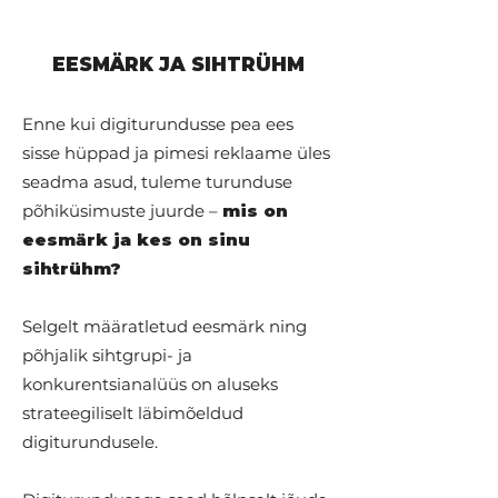
EESMÄRK JA SIHTRÜHM
Enne kui digiturundusse pea ees
sisse hüppad ja pimesi reklaame üles
seadma asud, tuleme turunduse
põhiküsimuste juurde –
mis on
eesmärk ja kes on sinu
sihtrühm?
​Selgelt määratletud eesmärk ning
põhjalik sihtgrupi- ja
konkurentsianalüüs on aluseks
strateegiliselt läbimõeldud
digiturundusele.