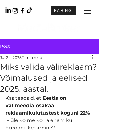
PÄRING
Post
Jul 24, 2025
2 min read
Miks valida välireklaam?
Võimalused ja eelised
2025. aastal.
Kas teadsid, et 
Eestis on 
välimeedia osakaal 
reklaamikulutustest koguni 22%
 – üle kolme korra enam kui 
Euroopa keskmine?