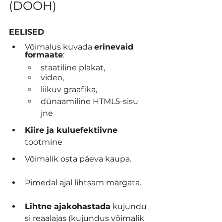
(DOOH)
EELISED
Võimalus kuvada 
erinevaid 
formaate
: 
staatiline plakat, 
video, 
liikuv graafika, 
dünaamiline HTML5-sisu 
jne
Kiire ja kuluefektiivne
tootmine
Võimalik osta päeva kaupa.
Pimedal ajal lihtsam märgata.
Lihtne ajakohastada
 kujundu
si reaalajas (kujundus võimalik 