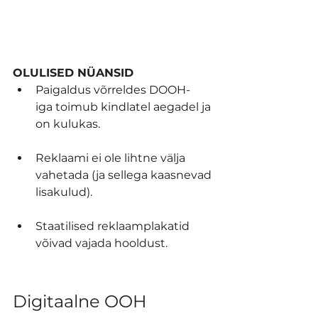
OLULISED NÜANSID
Paigaldus võrreldes DOOH-
iga toimub kindlatel aegadel ja 
on kulukas.
Reklaami ei ole lihtne välja 
vahetada (ja sellega kaasnevad 
lisakulud).
Staatilised reklaamplakatid 
võivad vajada hooldust.
Digitaalne OOH 