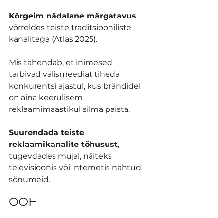
Kõrgeim nädalane
 märgatavus
võrreldes teiste traditsiooniliste 
kanalitega (Atlas 2025).
Mis tähendab, et inimesed 
tarbivad välismeediat tiheda 
konkurentsi ajastul, kus brändidel 
on aina keerulisem 
reklaamimaastikul silma paista.
Suurendada teiste 
reklaamikanalite tõhusust
, 
tugevdades mujal, näiteks 
televisioonis või internetis nähtud 
sõnumeid.
OOH