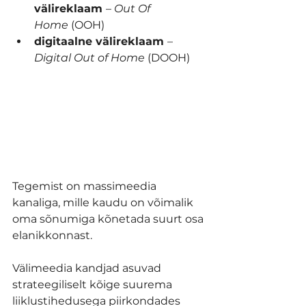
välireklaam 
– 
Out Of 
Home
 (OOH)
digitaalne välireklaam 
– 
Digital Out of Home
 (DOOH)
Tegemist on massimeedia 
kanaliga, mille kaudu on võimalik 
oma sõnumiga kõnetada suurt osa 
elanikkonnast. 
Välimeedia kandjad asuvad 
strateegiliselt kõige suurema 
liiklustihedusega piirkondades 