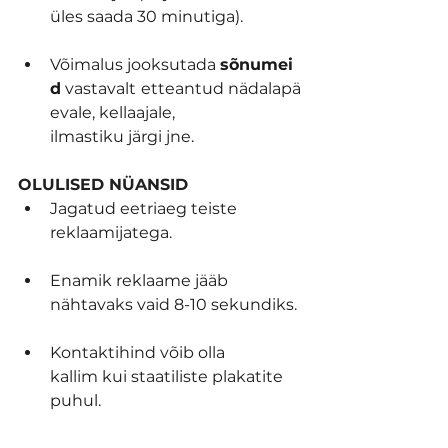
üles saada 30 minutiga).
Võimalus jooksutada 
sõnumei
d
 vastavalt
etteantud nädalapä
evale, kellaajale, 
ilmastiku järgi jne.
OLULISED NÜANSID
Jagatud eetriaeg teiste 
reklaamijatega.
Enamik reklaame jääb 
nähtavaks vaid 8-10 sekundiks.
Kontaktihind võib olla 
kallim kui staatiliste plakatite 
puhul.