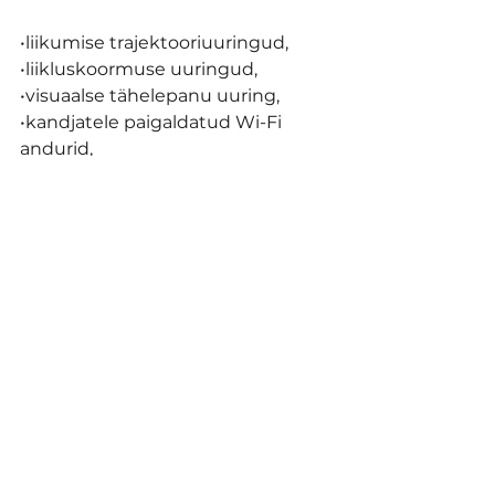
•
liikumise trajektooriuuringud,
•
liikluskoormuse uuringud,
•
visuaalse tähelepanu uuring,
•
kandjatele paigaldatud Wi-Fi 
andurid,
•
mobiilseadmete GPS-andmed.
Eestis veel turuülest ühtset 
uuringut ei ole, mida mõõtmisel 
aluseks võtta. Erinevad pakkujad 
kasutavad või on loomas aina 
täpsemaid lahendusi.
Olulisemate kampaaniate puhul 
soovitame kindlasti kasutada 
järeluuringut
, et mõõta 
kampaania meeldejäämist, 
tuntust, hinnangute muutust ja 