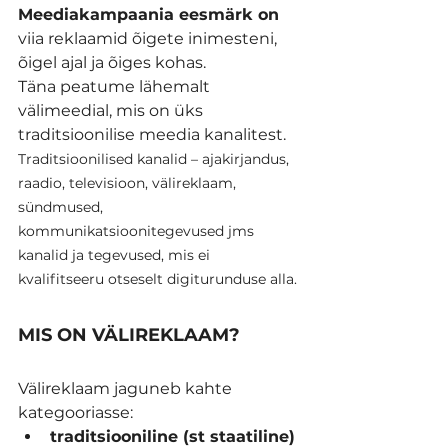
Meediakampaania eesmärk on 
viia reklaamid õigete inimesteni, 
õigel ajal ja õiges kohas.
Täna peatume lähemalt 
välimeedial, mis on üks 
traditsioonilise meedia kanalitest. 
Traditsioonilised kanalid
– ajakirjandus, 
raadio, televisioon, välireklaam, 
sündmused, 
kommunikatsioonitegevused jms 
kanalid ja tegevused, mis ei 
kvalifitseeru otseselt digiturunduse alla.
MIS ON VÄLIREKLAAM?
Välireklaam jaguneb kahte 
kategooriasse: 
traditsiooniline (st staatiline) 