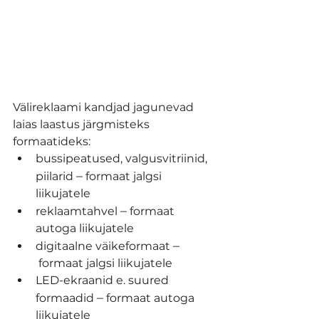
Välireklaami kandjad jagunevad 
laias laastus järgmisteks 
formaatideks:
bussipeatused, valgusvitriinid, 
–
piilarid 
 formaat jalgsi 
liikujatele
–
reklaamtahvel 
 formaat 
autoga liikujatele
–
digitaalne väikeformaat 
 formaat jalgsi liikujatele
LED-ekraanid e. suured 
–
formaadid 
 formaat autoga 
liikujatele