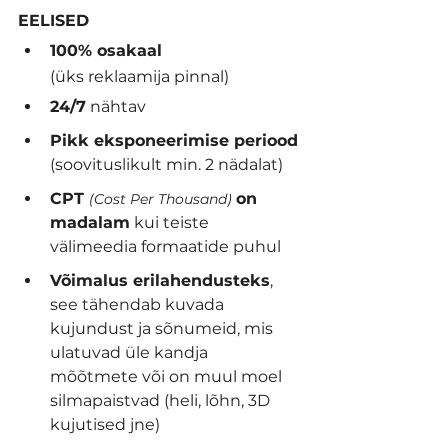
EELISED
100% osakaal
(üks reklaamija pinnal)
24/7
 nähtav
Pikk eksponeerimise periood
(soovituslikult min. 2 nädalat)
CPT 
on 
(Cost Per Thousand)
madalam
 kui teiste 
välimeedia formaatide puhul 
Võimalus erilahendusteks
, 
see tähendab kuvada 
kujundust ja sõnumeid, mis 
ulatuvad üle kandja 
mõõtmete või on muul moel 
silmapaistvad (heli, lõhn, 3D 
kujutised jne)