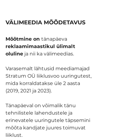
VÄLIMEEDIA MÕÕDETAVUS
Mõõtmine on 
tänapäeva 
reklaamimaastikul ülimalt 
oluline
 ja nii ka välimeedias. 
Varasemalt lähtusid meediamajad 
Stratum OÜ liiklusvoo uuringutest, 
mida korraldatakse üle 2 aasta 
(2019, 2021 ja 2023).
Tänapäeval on võimalik tänu 
tehnilistele lahendustele ja 
erinevatele uuringutele täpsemini 
mõõta kandjate juures toimuvat 
liiklust. 