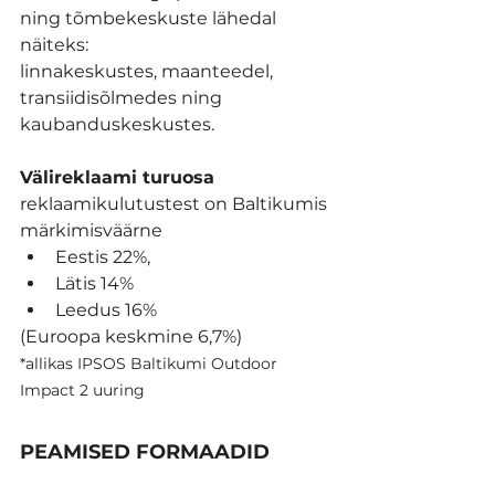
ning tõmbekeskuste lähedal 
näiteks: 
linnakeskustes, maanteedel, 
transiidisõlmedes ning 
kaubanduskeskustes.
Välireklaami turuosa
reklaamikulutustest on Baltikumis 
märkimisväärne 
Eestis 22%, 
Lätis 14% 
Leedus 16% 
(Euroopa keskmine 6,7%) 
*allikas IPSOS Baltikumi Outdoor 
Impact 2 uuring
PEAMISED FORMAADID